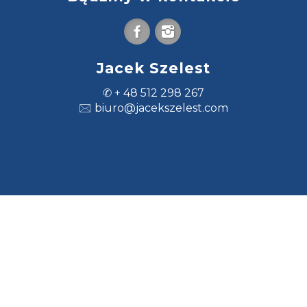
Jacek Szelest
✆ + 48 512 298 267
🖂 biuro@jacekszelest.com